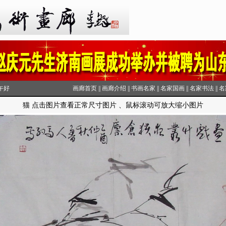
下午好
画廊首页
||
画廊介绍
||
书画名家
||
名家国画
||
名家书法
||
名
猫 点击图片查看正常尺寸图片 、鼠标滚动可放大缩小图片